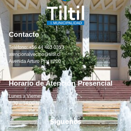
Contacto
Teléfono: +56 44 463 0353
atencionalvecino@tiltil.cl
Avenida Arturo Prat #200
Horario de Atención Presencial
Lunes a Viernes
8:30 – 14:00 hrs
Síguenos