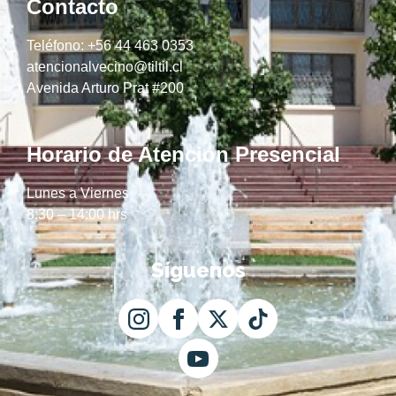
Contacto
Teléfono: +56 44 463 0353
atencionalvecino@tiltil.cl
Avenida Arturo Prat #200
Horario de Atención Presencial
Lunes a Viernes
8:30 – 14:00 hrs
Síguenos