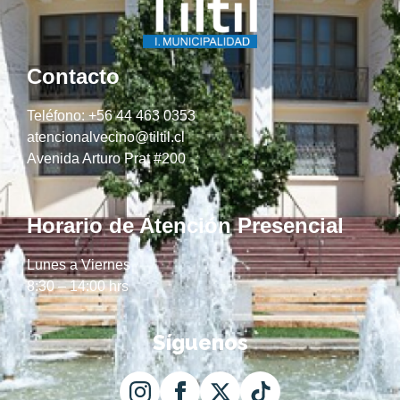
Contacto
Teléfono: +56 44 463 0353
atencionalvecino@tiltil.cl
Avenida Arturo Prat #200
Horario de Atención Presencial
Lunes a Viernes
8:30 – 14:00 hrs
Síguenos