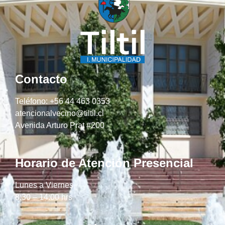
Contacto
Teléfono: +56 44 463 0353
atencionalvecino@tiltil.cl
Avenida Arturo Prat #200
Horario de Atención Presencial
Lunes a Viernes
8:30 – 14:00 hrs