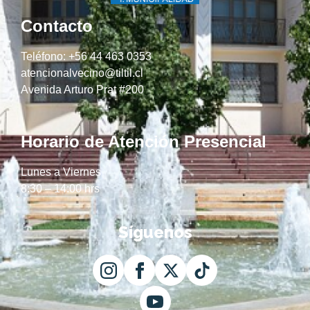
Contacto
Teléfono: +56 44 463 0353
atencionalvecino@tiltil.cl
Avenida Arturo Prat #200
Horario de Atención Presencial
Lunes a Viernes
8:30 – 14:00 hrs
Síguenos