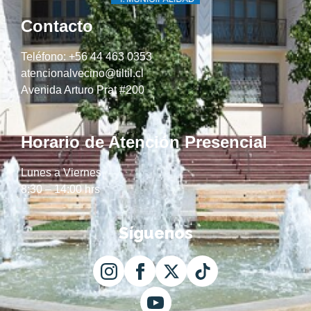
Contacto
Teléfono: +56 44 463 0353
atencionalvecino@tiltil.cl
Avenida Arturo Prat #200
Horario de Atención Presencial
Lunes a Viernes
8:30 – 14:00 hrs
Síguenos