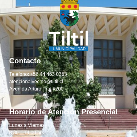
Contacto
Teléfono: +56 44 463 0353
atencionalvecino@tiltil.cl
Avenida Arturo Prat #200
Horario de Atención Presencial
Lunes a Viernes
8:30 – 14:00 hrs