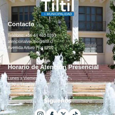
Contacto
Teléfono: +56 44 463 0353
atencionalvecino@tiltil.cl
Avenida Arturo Prat #200
Horario de Atención Presencial
Lunes a Viernes
8:30 – 14:00 hrs
Síguenos