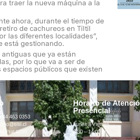
ra traer la nueva máquina a la
te ahora, durante el tiempo de
etiro de cachureos en Tiltil
r las diferentes localidades”,
se está gestionando.
 antiguas que ya están
s, por lo que va a ser de
s espacios públicos que existen
o
Horario de Atenci
Presencial
6 44 463 0353
ino@tiltil.cl
Lunes a Viernes
ro Prat #200
8:30 – 14:00 hrs