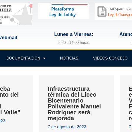
Lunes a Viernes:
Atenc
ebmail
8:30 - 14:00 horas
DOCUMENTACIÓN
NOTICIAS
VIDEOS CONCEJO
ueba
Infraestructura
E
nto del
térmica del Liceo
e
Bicentenario
V
l
Polivalente Manuel
F
l Valle”
Rodríguez será
c
mejorada
r
023
7 de agosto de 2023
7