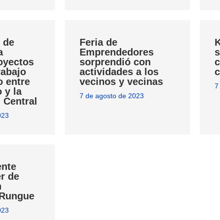
 de
Feria de
K
a
Emprendedores
s
oyectos
sorprendió con
c
rabajo
actividades a los
c
o entre
vecinos y vecinas
7
 y la
7 de agosto de 2023
 Central
023
nte
er de
n
 Rungue
023